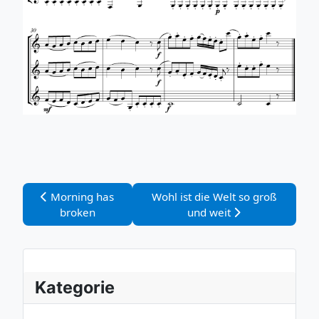
Vorheriger Beitrag: Morning has broken
Nächster Beitrag: Wohl ist die We
Morning has
Wohl ist die Welt so groß
broken
und weit
Kategorie