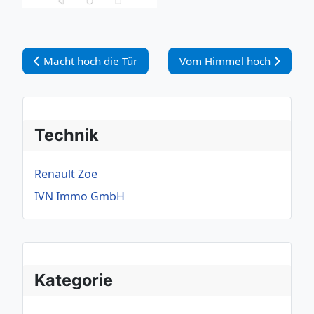
Vorheriger Beitrag: Macht hoch die Tür
Nächster Beitrag: Vom Hi
Macht hoch die Tür
Vom Himmel hoch
Technik
Renault Zoe
IVN Immo GmbH
Kategorie