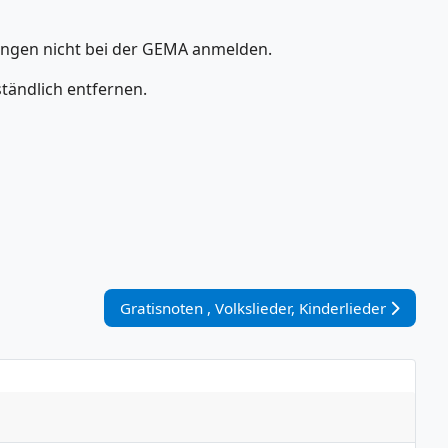
hrungen nicht bei der GEMA anmelden.
ständlich entfernen.
Nächster Beitrag: Gratisnoten , Volkslieder, Ki
Gratisnoten , Volkslieder, Kinderlieder