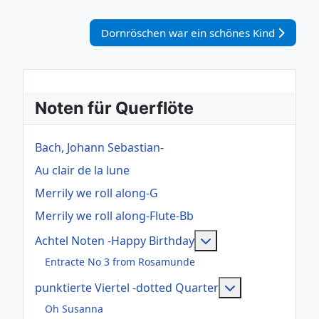
Nächster Beitrag: Dornröschen war ein sch
Dornröschen war ein schönes Kind
Noten für Querflöte
Bach, Johann Sebastian-
Au clair de la lune
Merrily we roll along-G
Merrily we roll along-Flute-Bb
Weitere Information
Achtel Noten -Happy Birthday
Entracte No 3 from Rosamunde
Weitere Informa
punktierte Viertel -dotted Quarter
Oh Susanna