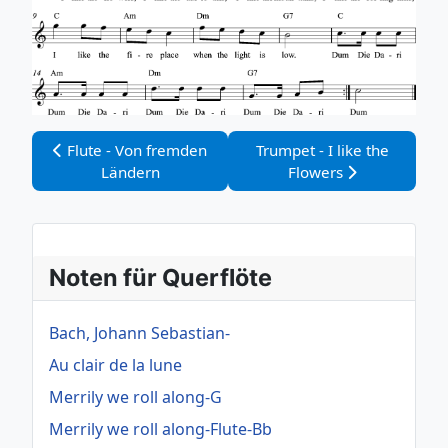
Vorheriger Beitrag: Flute - Von fremden Ländern
Nächster Beitrag: Trumpet -
Flute - Von fremden
Trumpet - I like the
Ländern
Flowers
Noten für Querflöte
Bach, Johann Sebastian-
Au clair de la lune
Merrily we roll along-G
Merrily we roll along-Flute-Bb