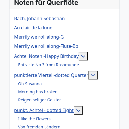
Noten für Querflöte
Bach, Johann Sebastian-
Au clair de la lune
Merrily we roll along-G
Merrily we roll along-Flute-Bb
Weitere Information
Achtel Noten -Happy Birthday
Entracte No 3 from Rosamunde
Weitere Informa
punktierte Viertel -dotted Quarter
Oh Susanna
Morning has broken
Reigen seliger Geister
Weitere Informationen:
punkt. Achtel - dotted Eight
I like the Flowers
Von fremden Ländern