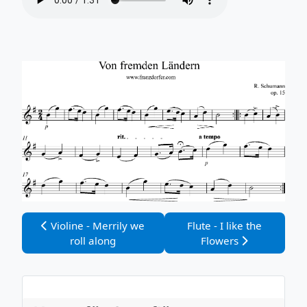
Vorheriger Beitrag: Violine - Merrily we roll along
Nächster Beitrag: Flute - 
Violine - Merrily we
Flute - I like the
roll along
Flowers