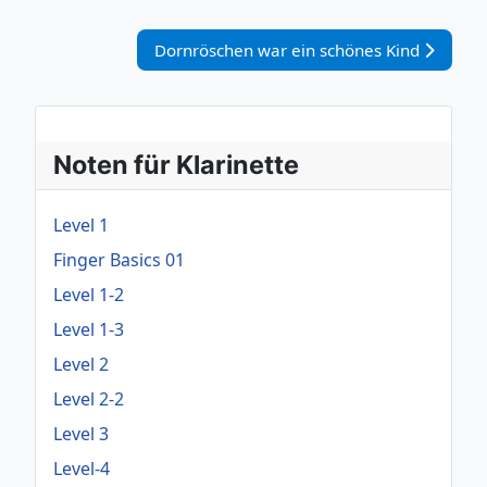
Nächster Beitrag: Dornröschen war ein sch
Dornröschen war ein schönes Kind
Noten für Klarinette
Level 1
Finger Basics 01
Level 1-2
Level 1-3
Level 2
Level 2-2
Level 3
Level-4