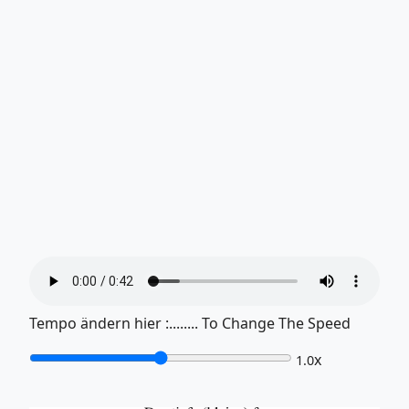
Tempo ändern hier :........ To Change The Speed
x
1.0