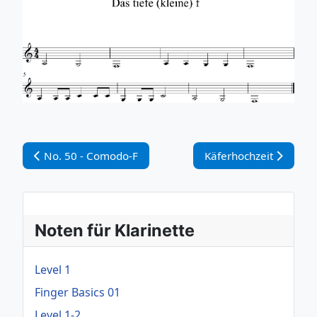
Vorheriger Beitrag: No. 50 - Comodo-F
Nächster Beitrag: Käfe
No. 50 - Comodo-F
Käferhochzeit
Noten für Klarinette
Level 1
Finger Basics 01
Level 1-2