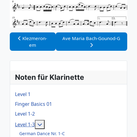
Vorheriger Beitrag: Klezmeron-em
Nächster Beitrag: Ave Maria Bac
Klezmeron-
Ave Maria Bach-Gounod-G
em
Noten für Klarinette
Level 1
Finger Basics 01
Level 1-2
Weitere Informationen: Level 1-3
Level 1-3
German Dance Nr. 1-C