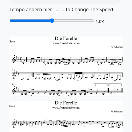
Tempo ändern hier :........ To Change The Speed
x
1.0