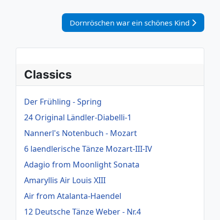
Nächster Beitrag: Dornröschen war ein sch
Dornröschen war ein schönes Kind
Classics
Der Frühling - Spring
24 Original Ländler-Diabelli-1
Nannerl's Notenbuch - Mozart
6 laendlerische Tänze Mozart-III-IV
Adagio from Moonlight Sonata
Amaryllis Air Louis XIII
Air from Atalanta-Haendel
12 Deutsche Tänze Weber - Nr.4