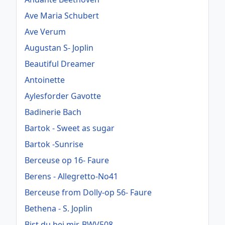
Ave Maria Schubert
Ave Verum
Augustan S- Joplin
Beautiful Dreamer
Antoinette
Aylesforder Gavotte
Badinerie Bach
Bartok - Sweet as sugar
Bartok -Sunrise
Berceuse op 16- Faure
Berens - Allegretto-No41
Berceuse from Dolly-op 56- Faure
Bethena - S. Joplin
Bist du bei mir, BWV508