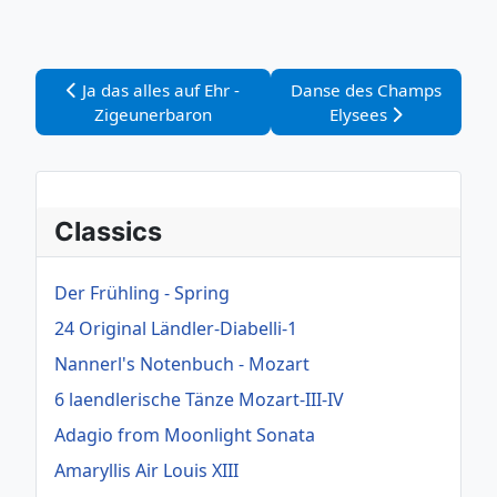
Vorheriger Beitrag: Ja das alles auf Ehr - Zigeunerbaro
Nächster Beitrag: Danse 
Ja das alles auf Ehr -
Danse des Champs
Zigeunerbaron
Elysees
Classics
Der Frühling - Spring
24 Original Ländler-Diabelli-1
Nannerl's Notenbuch - Mozart
6 laendlerische Tänze Mozart-III-IV
Adagio from Moonlight Sonata
Amaryllis Air Louis XIII