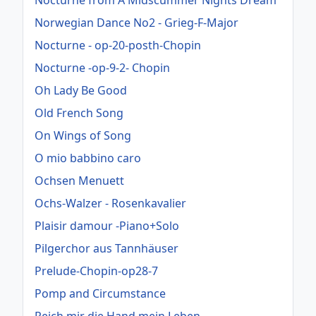
Norwegian Dance No2 - Grieg-F-Major
Nocturne - op-20-posth-Chopin
Nocturne -op-9-2- Chopin
Oh Lady Be Good
Old French Song
On Wings of Song
O mio babbino caro
Ochsen Menuett
Ochs-Walzer - Rosenkavalier
Plaisir damour -Piano+Solo
Pilgerchor aus Tannhäuser
Prelude-Chopin-op28-7
Pomp and Circumstance
Reich mir die Hand mein Leben