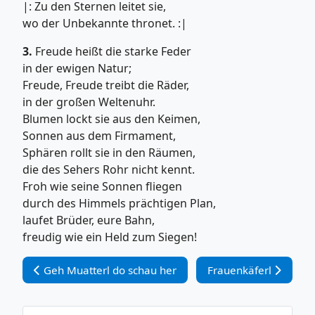
|: Zu den Sternen leitet sie,
wo der Unbekannte thronet. :|
3.
Freude heißt die starke Feder
in der ewigen Natur;
Freude, Freude treibt die Räder,
in der großen Weltenuhr.
Blumen lockt sie aus den Keimen,
Sonnen aus dem Firmament,
Sphären rollt sie in den Räumen,
die des Sehers Rohr nicht kennt.
Froh wie seine Sonnen fliegen
durch des Himmels prächtigen Plan,
laufet Brüder, eure Bahn,
freudig wie ein Held zum Siegen!
Vorheriger Beitrag: Geh Muatterl do schau her
Nächster Beitrag: Fra
Geh Muatterl do schau her
Frauenkäferl