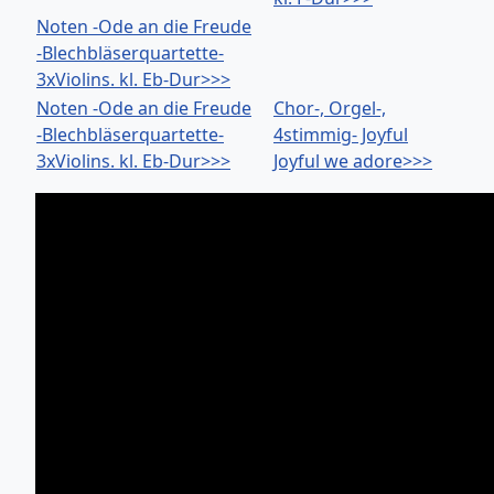
Noten -Ode an die Freude
-Blechbläserquartette-
3xViolins. kl. Eb-Dur>>>
Noten -Ode an die Freude
Chor-, Orgel-,
-Blechbläserquartette-
4stimmig- Joyful
3xViolins. kl. Eb-Dur>>>
Joyful we adore>>>