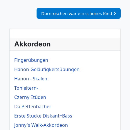
Nächster Beitrag: Dornröschen war ein sch
Dornröschen war ein schönes Kind
Akkordeon
Fingerübungen
Hanon-Geläufigkeitsübungen
Hanon - Skalen
Tonleitern-
Czerny Etüden
Da Pettenbacher
Erste Stücke Diskant+Bass
Jonny's Walk-Akkordeon