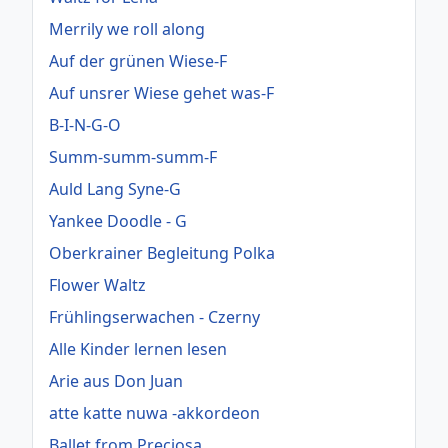
Merrily we roll along
Auf der grünen Wiese-F
Auf unsrer Wiese gehet was-F
B-I-N-G-O
Summ-summ-summ-F
Auld Lang Syne-G
Yankee Doodle - G
Oberkrainer Begleitung Polka
Flower Waltz
Frühlingserwachen - Czerny
Alle Kinder lernen lesen
Arie aus Don Juan
atte katte nuwa -akkordeon
Ballet from Preciosa