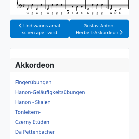
Vorheriger Beitrag: Und wanns amal schen aper wird
Nächster Beitrag: Gusta
Und wanns amal
Gustav-Anton-
schen aper wird
Herbert-Akkordeon
Akkordeon
Fingerübungen
Hanon-Geläufigkeitsübungen
Hanon - Skalen
Tonleitern-
Czerny Etüden
Da Pettenbacher