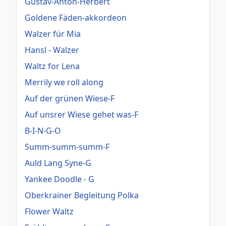
Gustav-Anton-Herbert
Goldene Fäden-akkordeon
Walzer für Mia
Hansl - Walzer
Waltz for Lena
Merrily we roll along
Auf der grünen Wiese-F
Auf unsrer Wiese gehet was-F
B-I-N-G-O
Summ-summ-summ-F
Auld Lang Syne-G
Yankee Doodle - G
Oberkrainer Begleitung Polka
Flower Waltz