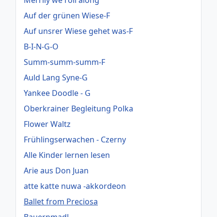
Merrily we roll along
Auf der grünen Wiese-F
Auf unsrer Wiese gehet was-F
B-I-N-G-O
Summ-summ-summ-F
Auld Lang Syne-G
Yankee Doodle - G
Oberkrainer Begleitung Polka
Flower Waltz
Frühlingserwachen - Czerny
Alle Kinder lernen lesen
Arie aus Don Juan
atte katte nuwa -akkordeon
Ballet from Preciosa