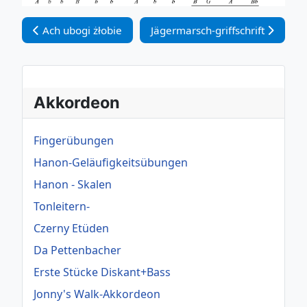
Vorheriger Beitrag: Ach ubogi żłobie
Nächster Beitrag: Jägermarsch-gr
Ach ubogi żłobie
Jägermarsch-griffschrift
Akkordeon
Fingerübungen
Hanon-Geläufigkeitsübungen
Hanon - Skalen
Tonleitern-
Czerny Etüden
Da Pettenbacher
Erste Stücke Diskant+Bass
Jonny's Walk-Akkordeon