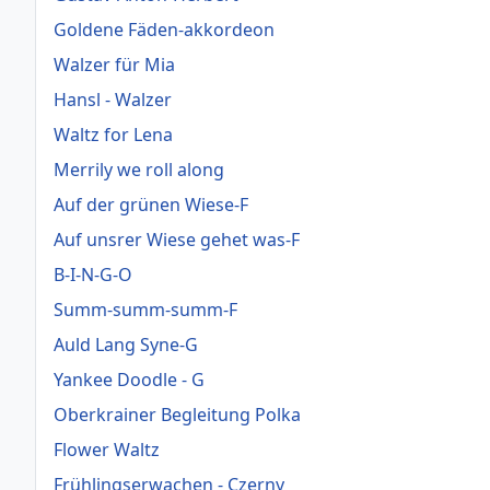
Goldene Fäden-akkordeon
Walzer für Mia
Hansl - Walzer
Waltz for Lena
Merrily we roll along
Auf der grünen Wiese-F
Auf unsrer Wiese gehet was-F
B-I-N-G-O
Summ-summ-summ-F
Auld Lang Syne-G
Yankee Doodle - G
Oberkrainer Begleitung Polka
Flower Waltz
Frühlingserwachen - Czerny