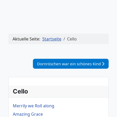
Aktuelle Seite:
Startseite
Cello
Nächster Beitrag: Dornröschen war ein sch
Dornröschen war ein schönes Kind
Cello
Merrily we Roll along
Amazing Grace