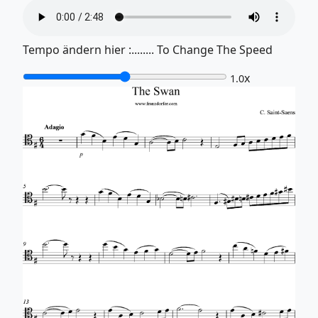
Tempo ändern hier :........ To Change The Speed
x
1.0