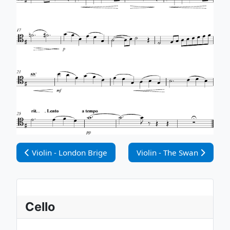
Vorheriger Beitrag: Violin - London Brige
Nächster Beitrag: Violin 
Violin - London Brige
Violin - The Swan
Cello