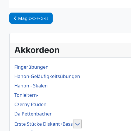
Vorheriger Beitrag: Magic-C-F-G-II
Magic-C-F-G-II
Akkordeon
Fingerübungen
Hanon-Geläufigkeitsübungen
Hanon - Skalen
Tonleitern-
Czerny Etüden
Da Pettenbacher
Weitere Informationen:
Erste Stücke Diskant+Bass