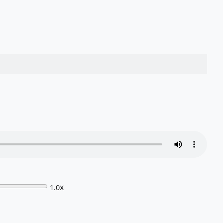
x
1.0