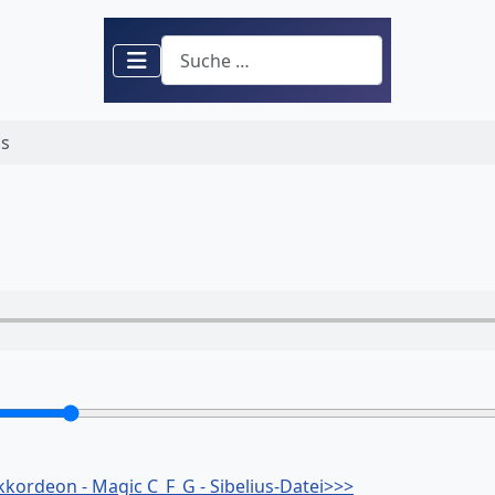
Suchen
ss
kordeon - Magic C_F_G - Sibelius-Datei>>>