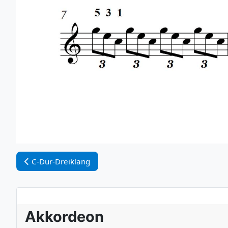
Vorheriger Beitrag: C-Dur-Dreiklang
C-Dur-Dreiklang
Akkordeon