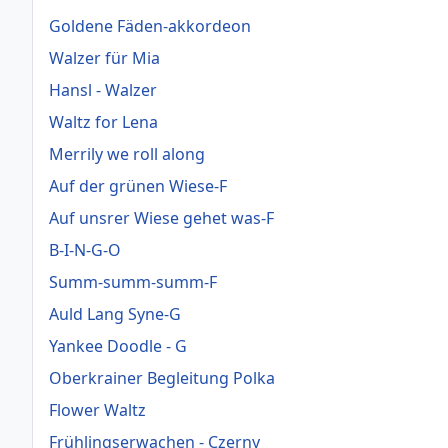
Goldene Fäden-akkordeon
Walzer für Mia
Hansl - Walzer
Waltz for Lena
Merrily we roll along
Auf der grünen Wiese-F
Auf unsrer Wiese gehet was-F
B-I-N-G-O
Summ-summ-summ-F
Auld Lang Syne-G
Yankee Doodle - G
Oberkrainer Begleitung Polka
Flower Waltz
Frühlingserwachen - Czerny