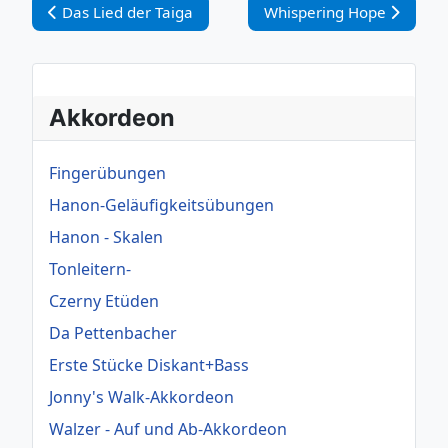
Vorheriger Beitrag: Das Lied der Taiga
Nächster Beitrag: Whispe
Das Lied der Taiga
Whispering Hope
Akkordeon
Fingerübungen
Hanon-Geläufigkeitsübungen
Hanon - Skalen
Tonleitern-
Czerny Etüden
Da Pettenbacher
Erste Stücke Diskant+Bass
Jonny's Walk-Akkordeon
Walzer - Auf und Ab-Akkordeon