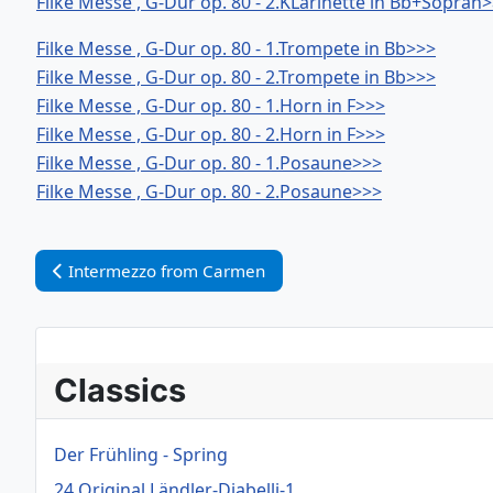
Filke Messe , G-Dur op. 80 - 2.KLarinette in Bb+Sopran
Filke Messe , G-Dur op. 80 - 1.Trompete in Bb>>>
Filke Messe , G-Dur op. 80 - 2.Trompete in Bb>>>
Filke Messe , G-Dur op. 80 - 1.Horn in F>>>
Filke Messe , G-Dur op. 80 - 2.Horn in F>>>
Filke Messe , G-Dur op. 80 - 1.Posaune>>>
Filke Messe , G-Dur op. 80 - 2.Posaune>>>
Vorheriger Beitrag: Intermezzo from Carmen
Intermezzo from Carmen
Classics
Der Frühling - Spring
24 Original Ländler-Diabelli-1