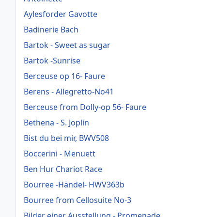
Aylesforder Gavotte
Badinerie Bach
Bartok - Sweet as sugar
Bartok -Sunrise
Berceuse op 16- Faure
Berens - Allegretto-No41
Berceuse from Dolly-op 56- Faure
Bethena - S. Joplin
Bist du bei mir, BWV508
Boccerini - Menuett
Ben Hur Chariot Race
Bourree -Händel- HWV363b
Bourree from Cellosuite No-3
Bilder einer Ausstellung - Promenade