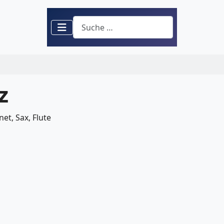
Suchen
z
et, Sax, Flute