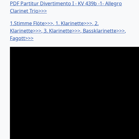
PDF Partitur Divertimento I - KV 439b -1- Allegro
Clarinet Trio>>>
1.Stimme Flöte>>>
, 1. Klarinette>>>
, 2.
Klarinette>>>
, 3. Klarinette>>>
, Bassklarinette>>>
,
Fagott>>>