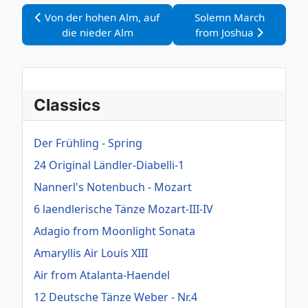
Vorheriger Beitrag: Von der hohen Alm, auf die nieder 
Nächster Beitrag: Sol
Von der hohen Alm, auf
Solemn March
die nieder Alm
from Joshua
Classics
Der Frühling - Spring
24 Original Ländler-Diabelli-1
Nannerl's Notenbuch - Mozart
6 laendlerische Tänze Mozart-III-IV
Adagio from Moonlight Sonata
Amaryllis Air Louis XIII
Air from Atalanta-Haendel
12 Deutsche Tänze Weber - Nr.4