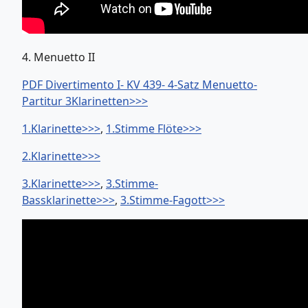
4. Menuetto II
PDF Divertimento I- KV 439- 4-Satz Menuetto-
Partitur 3Klarinetten>>>
1.Klarinette>>>
,
1.Stimme Flöte>>>
2.Klarinette>>>
3.Klarinette>>>
,
3.Stimme-
Bassklarinette>>>
,
3.Stimme-Fagott>>>