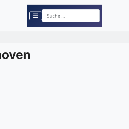
Suchen
n
hoven