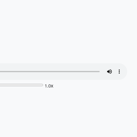
x
1.0