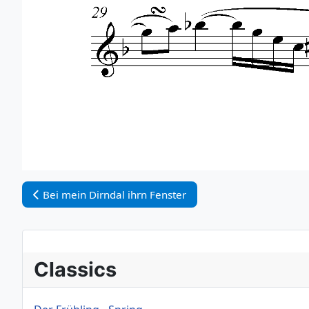
Vorheriger Beitrag: Bei mein Dirndal ihrn Fenster
Bei mein Dirndal ihrn Fenster
Classics