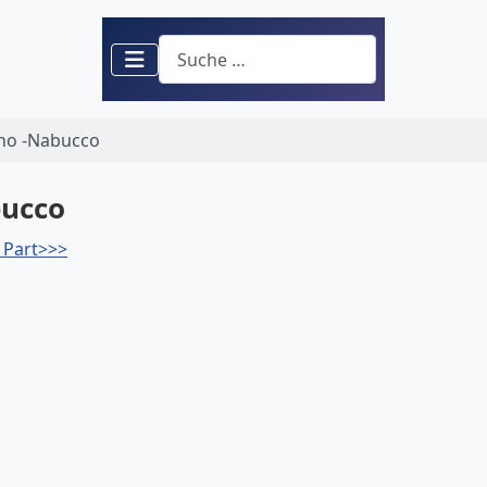
Suchen
rno -Nabucco
bucco
 Part>>>