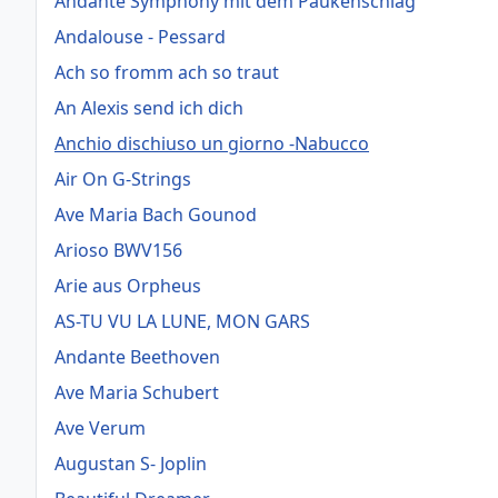
Andante Symphony mit dem Paukenschlag
Andalouse - Pessard
Ach so fromm ach so traut
An Alexis send ich dich
Anchio dischiuso un giorno -Nabucco
Air On G-Strings
Ave Maria Bach Gounod
Arioso BWV156
Arie aus Orpheus
AS-TU VU LA LUNE, MON GARS
Andante Beethoven
Ave Maria Schubert
Ave Verum
Augustan S- Joplin