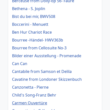
Berceuse from Dolly-op 56- Faure
Bethena - S. Joplin
Bist du bei mir, BWV508
Boccerini - Menuett
Ben Hur Chariot Race
Bourree -Händel- HWV363b
Bourree from Cellosuite No-3
Bilder einer Ausstellung - Promenade
Can Can
Cantabile from Samson et Delila
Cavatine from Londoner Skizzenbuch
Canzonetta - Pierne
Child's Song-Franz Behr
Carmen Ouvertüre