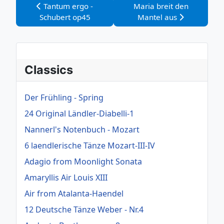
Vorheriger Beitrag: Tantum ergo -Schubert op45
Nächster Beitrag: Maria b
Tantum ergo -
Maria breit den
Schubert op45
Mantel aus
Classics
Der Frühling - Spring
24 Original Ländler-Diabelli-1
Nannerl's Notenbuch - Mozart
6 laendlerische Tänze Mozart-III-IV
Adagio from Moonlight Sonata
Amaryllis Air Louis XIII
Air from Atalanta-Haendel
12 Deutsche Tänze Weber - Nr.4