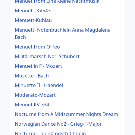
Menuet from Eine kleine Nachtmusik
Menuet - KV543
Menuett-Kuhlau
Menuett- Notenbüchlein Anna Magdalena
Bach
Menuet from Orfeo
Militärmarsch No1-Schubert
Menuet in F - Mozart
Musette - Bach
Minuetto II - Haendel
Moderato-Mozart
Menuet KV 334
Nocturne from A Midscummer Nights Dream
Norwegian Dance No2 - Grieg-F-Major
Nocturne - op-20-posth-Chopin