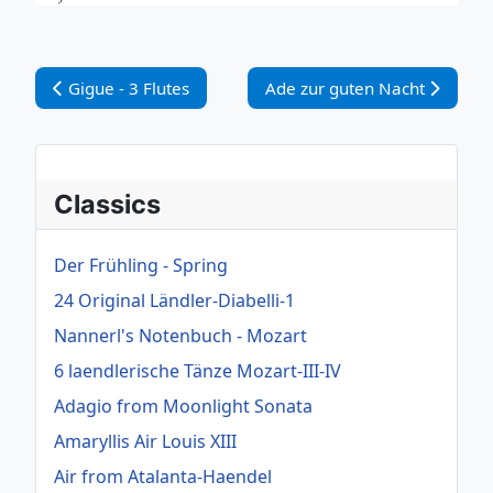
Vorheriger Beitrag: Gigue - 3 Flutes
Nächster Beitrag: Ade zur gu
Gigue - 3 Flutes
Ade zur guten Nacht
Classics
Der Frühling - Spring
24 Original Ländler-Diabelli-1
Nannerl's Notenbuch - Mozart
6 laendlerische Tänze Mozart-III-IV
Adagio from Moonlight Sonata
Amaryllis Air Louis XIII
Air from Atalanta-Haendel