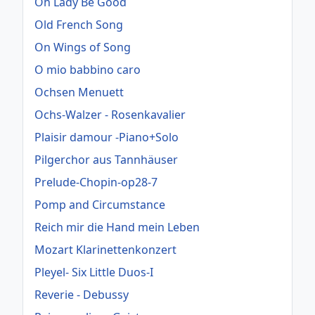
Oh Lady Be Good
Old French Song
On Wings of Song
O mio babbino caro
Ochsen Menuett
Ochs-Walzer - Rosenkavalier
Plaisir damour -Piano+Solo
Pilgerchor aus Tannhäuser
Prelude-Chopin-op28-7
Pomp and Circumstance
Reich mir die Hand mein Leben
Mozart Klarinettenkonzert
Pleyel- Six Little Duos-I
Reverie - Debussy