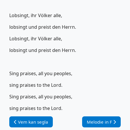
Lobsingt, ihr Völker alle,
lobsingt und preist den Herrn.
Lobsingt, ihr Völker alle,
lobsingt und preist den Herrn.
Sing praises, all you peoples,
sing praises to the Lord.
Sing praises, all you peoples,
sing praises to the Lord.
Vorheriger Beitrag: Vem kan segla
Nächster Beitrag: Me
Vem kan segla
Melodie in F