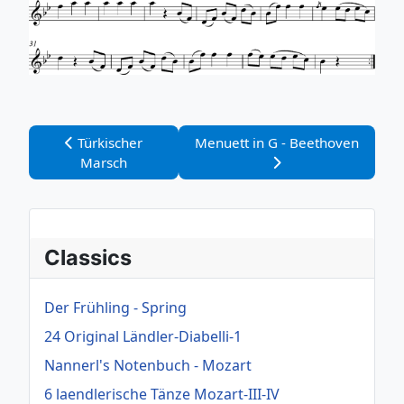
Vorheriger Beitrag: Türkischer Marsch
Nächster Beitrag: Menuett in G 
Türkischer
Menuett in G - Beethoven
Marsch
Classics
Der Frühling - Spring
24 Original Ländler-Diabelli-1
Nannerl's Notenbuch - Mozart
6 laendlerische Tänze Mozart-III-IV