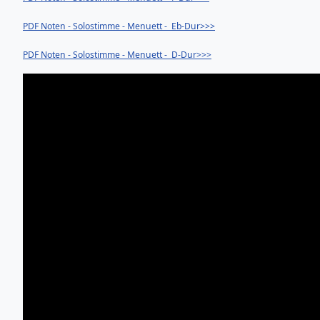
PDF Noten - Solostimme - Menuett - Eb-Dur>>>
PDF Noten - Solostimme - Menuett - D-Dur>>>