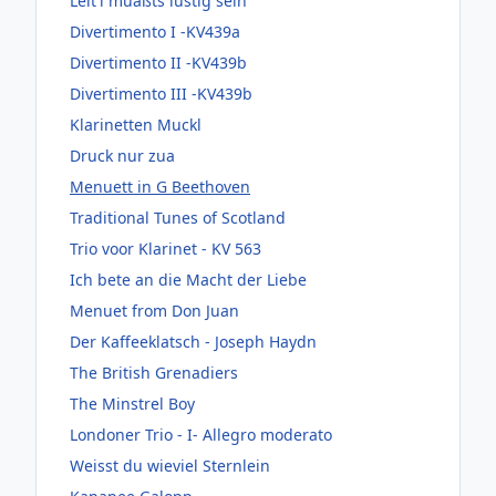
Leit'l müaßts lustig sein
Divertimento I -KV439a
Divertimento II -KV439b
Divertimento III -KV439b
Klarinetten Muckl
Druck nur zua
Menuett in G Beethoven
Traditional Tunes of Scotland
Trio voor Klarinet - KV 563
Ich bete an die Macht der Liebe
Menuet from Don Juan
Der Kaffeeklatsch - Joseph Haydn
The British Grenadiers
The Minstrel Boy
Londoner Trio - I- Allegro moderato
Weisst du wieviel Sternlein