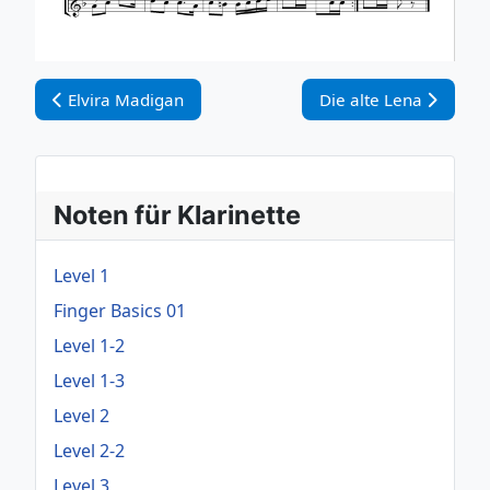
Vorheriger Beitrag: Elvira Madigan
Nächster Beitrag: Die
Elvira Madigan
Die alte Lena
Noten für Klarinette
Level 1
Finger Basics 01
Level 1-2
Level 1-3
Level 2
Level 2-2
Level 3