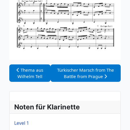
Vorheriger Beitrag: Thema aus Wilhelm Tell
Nächster Beitrag: Türkischer Marsc
Thema aus
Türkischer Marsch from The
Wilhelm Tell
Battle from Prague
Noten für Klarinette
Level 1