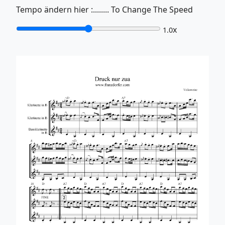
Tempo ändern hier :........ To Change The Speed
x
1.0