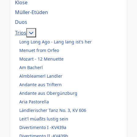
Klose
Müller-Etüden
Duos
Weitere Informationen: Trios
Trios
Long Long Ago - Lang lang ist's her
Menuet from Orfeo
Mozart - 12 Menuette
Am Bacherl
Almbleamerl Landler
Andante aus Triftern
Andante aus Obergünzburg
Aria Pastorella
Ländlerischer Tanz No. 3, KV 606
Leit'l müaßts lustig sein
Divertimento I -KV439a
Divertimento II -KV439b