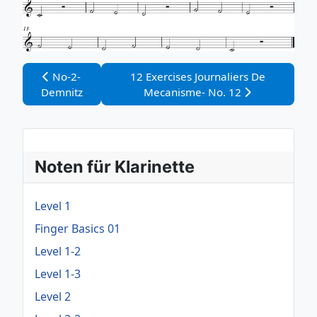
Vorheriger Beitrag: No-2-Demnitz
Nächster Beitrag: 12 Exercises Journ
No-2-
12 Exercises Journaliers De
Demnitz
Mecanisme- No. 12
Noten für Klarinette
Level 1
Finger Basics 01
Level 1-2
Level 1-3
Level 2