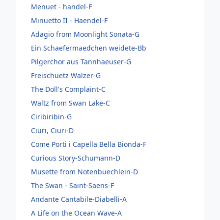
Menuet - handel-F
Minuetto II - Haendel-F
Adagio from Moonlight Sonata-G
Ein Schaefermaedchen weidete-Bb
Pilgerchor aus Tannhaeuser-G
Freischuetz Walzer-G
The Doll's Complaint-C
Waltz from Swan Lake-C
Ciribiribin-G
Ciuri, Ciuri-D
Come Porti i Capella Bella Bionda-F
Curious Story-Schumann-D
Musette from Notenbuechlein-D
The Swan - Saint-Saens-F
Andante Cantabile-Diabelli-A
A Life on the Ocean Wave-A