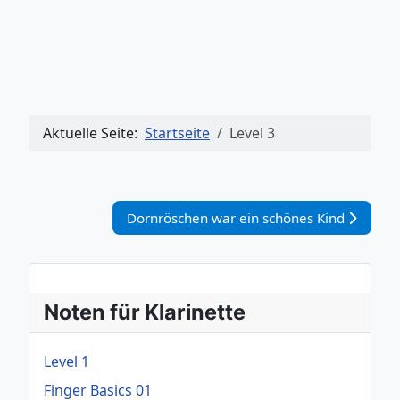
Aktuelle Seite:
Startseite
Level 3
Nächster Beitrag: Dornröschen war ein sch
Dornröschen war ein schönes Kind
Noten für Klarinette
Level 1
Finger Basics 01