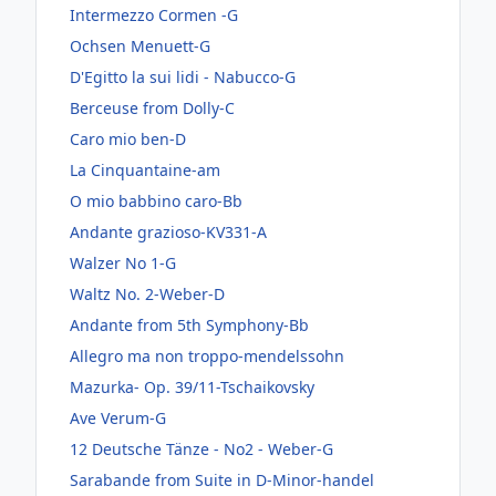
Intermezzo Cormen -G
Ochsen Menuett-G
D'Egitto la sui lidi - Nabucco-G
Berceuse from Dolly-C
Caro mio ben-D
La Cinquantaine-am
O mio babbino caro-Bb
Andante grazioso-KV331-A
Walzer No 1-G
Waltz No. 2-Weber-D
Andante from 5th Symphony-Bb
Allegro ma non troppo-mendelssohn
Mazurka- Op. 39/11-Tschaikovsky
Ave Verum-G
12 Deutsche Tänze - No2 - Weber-G
Sarabande from Suite in D-Minor-handel