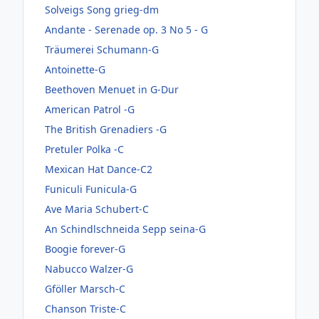
Solveigs Song grieg-dm
Andante - Serenade op. 3 No 5 - G
Träumerei Schumann-G
Antoinette-G
Beethoven Menuet in G-Dur
American Patrol -G
The British Grenadiers -G
Pretuler Polka -C
Mexican Hat Dance-C2
Funiculi Funicula-G
Ave Maria Schubert-C
An Schindlschneida Sepp seina-G
Boogie forever-G
Nabucco Walzer-G
Gföller Marsch-C
Chanson Triste-C