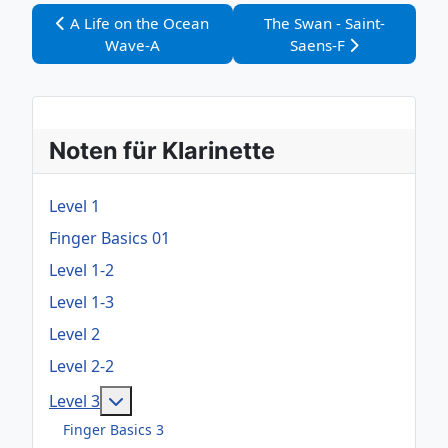
Vorheriger Beitrag: A Life on the Ocean Wave-A
Nächster Beitrag: The Swa
A Life on the Ocean
The Swan - Saint-
Wave-A
Saens-F
Noten für Klarinette
Level 1
Finger Basics 01
Level 1-2
Level 1-3
Level 2
Level 2-2
Weitere Informationen: Level 3
Level 3
Finger Basics 3