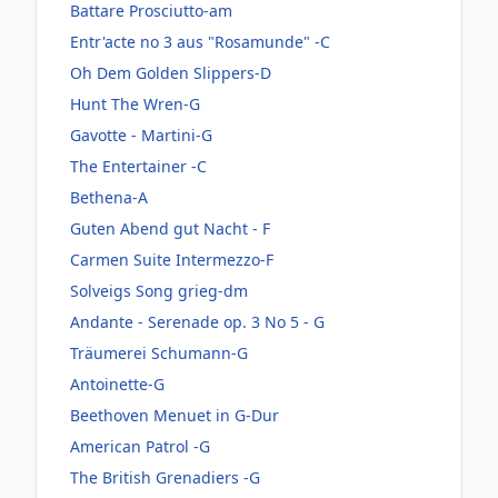
Battare Prosciutto-am
Entr'acte no 3 aus "Rosamunde" -C
Oh Dem Golden Slippers-D
Hunt The Wren-G
Gavotte - Martini-G
The Entertainer -C
Bethena-A
Guten Abend gut Nacht - F
Carmen Suite Intermezzo-F
Solveigs Song grieg-dm
Andante - Serenade op. 3 No 5 - G
Träumerei Schumann-G
Antoinette-G
Beethoven Menuet in G-Dur
American Patrol -G
The British Grenadiers -G