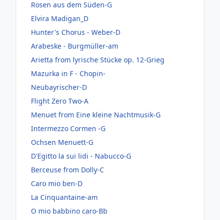
Rosen aus dem Süden-G
Elvira Madigan_D
Hunter's Chorus - Weber-D
Arabeske - Burgmüller-am
Arietta from lyrische Stücke op. 12-Grieg
Mazurka in F - Chopin-
Neubayrischer-D
Flight Zero Two-A
Menuet from Eine kleine Nachtmusik-G
Intermezzo Cormen -G
Ochsen Menuett-G
D'Egitto la sui lidi - Nabucco-G
Berceuse from Dolly-C
Caro mio ben-D
La Cinquantaine-am
O mio babbino caro-Bb