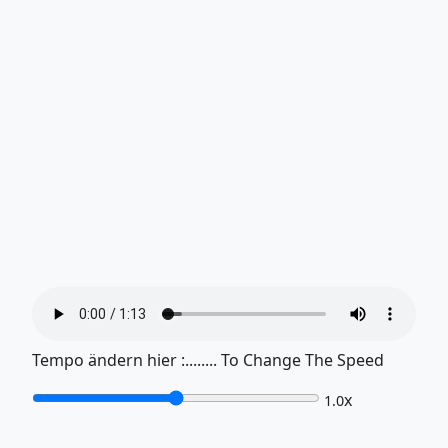
Tempo ändern hier :........ To Change The Speed
x
1.0