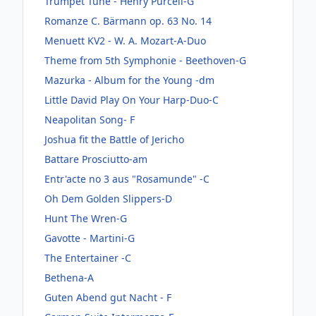
Trumpet Tune - Henry Purcell-G
Romanze C. Bärmann op. 63 No. 14
Menuett KV2 - W. A. Mozart-A-Duo
Theme from 5th Symphonie - Beethoven-G
Mazurka - Album for the Young -dm
Little David Play On Your Harp-Duo-C
Neapolitan Song- F
Joshua fit the Battle of Jericho
Battare Prosciutto-am
Entr'acte no 3 aus "Rosamunde" -C
Oh Dem Golden Slippers-D
Hunt The Wren-G
Gavotte - Martini-G
The Entertainer -C
Bethena-A
Guten Abend gut Nacht - F