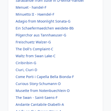
Sarabande from Suite in D-Minor-handel
Menuet - handel-F
Minuetto II - Haendel-F
Adagio from Moonlight Sonata-G
Ein Schaefermaedchen weidete-Bb
Pilgerchor aus Tannhaeuser-G
Freischuetz Walzer-G
The Doll's Complaint-C
Waltz from Swan Lake-C
Ciribiribin-G
Ciuri, Ciuri-D
Come Porti i Capella Bella Bionda-F
Curious Story-Schumann-D
Musette from Notenbuechlein-D
The Swan - Saint-Saens-F
Andante Cantabile-Diabelli-A