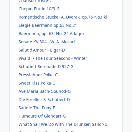
Chanson Triste-C
Chopin Etüde 10/3-G
Romantische Stücke- A. Dvorak, op.75-No3-kl
Elegie Baermann op.63 No.21
Baermann, op. 63, No. 24 Adagio
Sonate KV 304 - W. A. Mozart
Salut d'Amour - Elgar-D
Vivaldi - The Four Seasons - Winter
Schubert Serenade D 957-G
Presslahner Polka-C
Sweet Kiss Polka-C
Ave Maria Bach-Gounod-G
Die Forelle - F. Schubert-D
Saddle The Pony-F
Humours Of Glendart-G
What Shall We Do With The Drunken Sailor-D