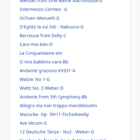
Menuet from Eine kleine Nachtmusik-G
Intermezzo Cormen -G
Ochsen Menuett-G
D'Egitto la sui lidi - Nabucco-G
Berceuse from Dolly-C
Caro mio ben-D
La Cinquantaine-am
O mio babbino caro-Bb
Andante grazioso-KV331-A
Walzer No 1-G
Waltz No. 2-Weber-D
Andante from 5th Symphony-Bb
Allegro ma non troppo-mendelssohn
Mazurka- Op. 39/11-Tschaikovsky
Ave Verum-G
12 Deutsche Tänze - No2 - Weber-G