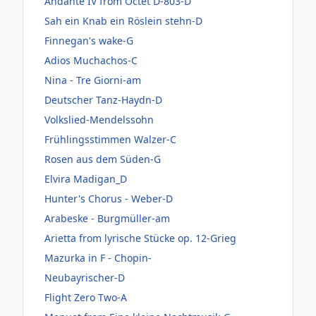
Andante IV from Octet D-803-D
Sah ein Knab ein Röslein stehn-D
Finnegan's wake-G
Adios Muchachos-C
Nina - Tre Giorni-am
Deutscher Tanz-Haydn-D
Volkslied-Mendelssohn
Frühlingsstimmen Walzer-C
Rosen aus dem Süden-G
Elvira Madigan_D
Hunter's Chorus - Weber-D
Arabeske - Burgmüller-am
Arietta from lyrische Stücke op. 12-Grieg
Mazurka in F - Chopin-
Neubayrischer-D
Flight Zero Two-A