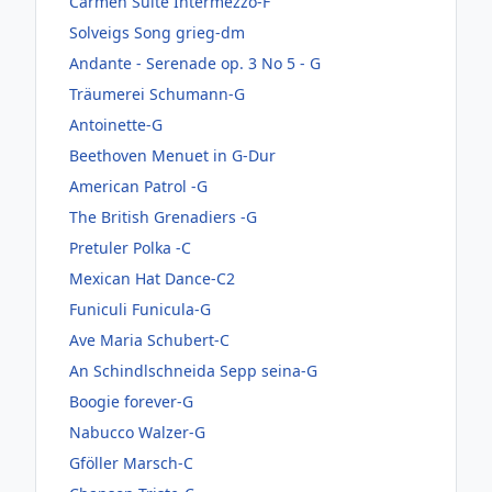
Carmen Suite Intermezzo-F
Solveigs Song grieg-dm
Andante - Serenade op. 3 No 5 - G
Träumerei Schumann-G
Antoinette-G
Beethoven Menuet in G-Dur
American Patrol -G
The British Grenadiers -G
Pretuler Polka -C
Mexican Hat Dance-C2
Funiculi Funicula-G
Ave Maria Schubert-C
An Schindlschneida Sepp seina-G
Boogie forever-G
Nabucco Walzer-G
Gföller Marsch-C