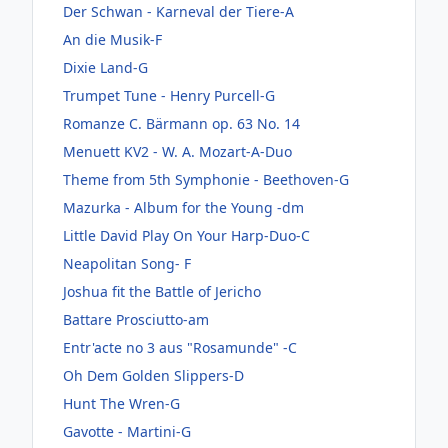
Der Schwan - Karneval der Tiere-A
An die Musik-F
Dixie Land-G
Trumpet Tune - Henry Purcell-G
Romanze C. Bärmann op. 63 No. 14
Menuett KV2 - W. A. Mozart-A-Duo
Theme from 5th Symphonie - Beethoven-G
Mazurka - Album for the Young -dm
Little David Play On Your Harp-Duo-C
Neapolitan Song- F
Joshua fit the Battle of Jericho
Battare Prosciutto-am
Entr'acte no 3 aus "Rosamunde" -C
Oh Dem Golden Slippers-D
Hunt The Wren-G
Gavotte - Martini-G