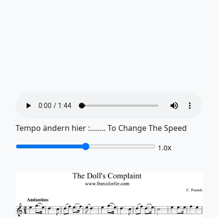
Tempo ändern hier :........ To Change The Speed
x
1.0