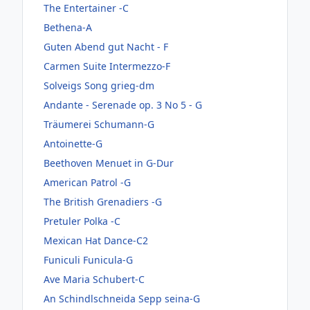
The Entertainer -C
Bethena-A
Guten Abend gut Nacht - F
Carmen Suite Intermezzo-F
Solveigs Song grieg-dm
Andante - Serenade op. 3 No 5 - G
Träumerei Schumann-G
Antoinette-G
Beethoven Menuet in G-Dur
American Patrol -G
The British Grenadiers -G
Pretuler Polka -C
Mexican Hat Dance-C2
Funiculi Funicula-G
Ave Maria Schubert-C
An Schindlschneida Sepp seina-G