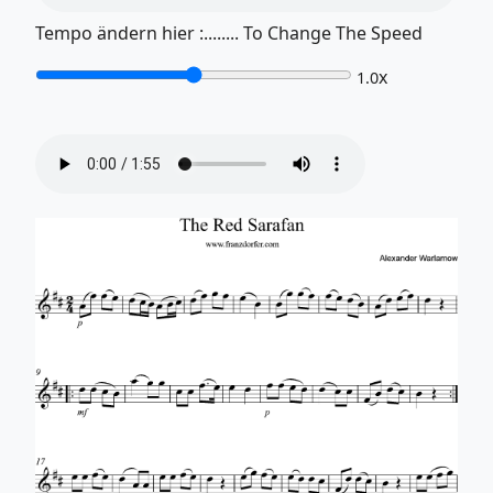
Tempo ändern hier :........ To Change The Speed
x
1.0