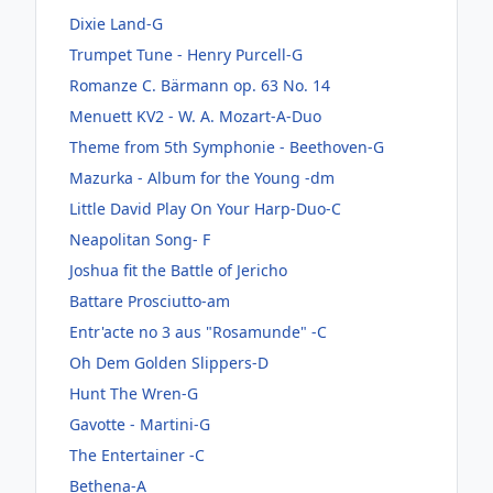
Dixie Land-G
Trumpet Tune - Henry Purcell-G
Romanze C. Bärmann op. 63 No. 14
Menuett KV2 - W. A. Mozart-A-Duo
Theme from 5th Symphonie - Beethoven-G
Mazurka - Album for the Young -dm
Little David Play On Your Harp-Duo-C
Neapolitan Song- F
Joshua fit the Battle of Jericho
Battare Prosciutto-am
Entr'acte no 3 aus "Rosamunde" -C
Oh Dem Golden Slippers-D
Hunt The Wren-G
Gavotte - Martini-G
The Entertainer -C
Bethena-A