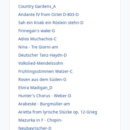
Country Gardens_A
Andante IV from Octet D-803-D
Sah ein Knab ein Röslein stehn-D
Finnegan's wake-G
Adios Muchachos-C
Nina - Tre Giorni-am
Deutscher Tanz-Haydn-D
Volkslied-Mendelssohn
Frühlingsstimmen Walzer-C
Rosen aus dem Süden-G
Elvira Madigan_D
Hunter's Chorus - Weber-D
Arabeske - Burgmüller-am
Arietta from lyrische Stücke op. 12-Grieg
Mazurka in F - Chopin-
Neubayrischer-D