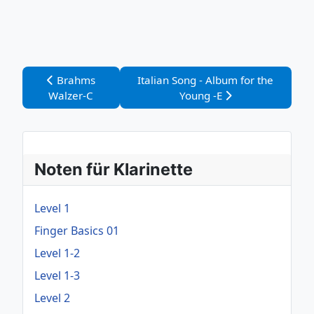
Vorheriger Beitrag: Brahms Walzer-C
Nächster Beitrag: Italian Song - Al
Brahms
Italian Song - Album for the
Walzer-C
Young -E
Noten für Klarinette
Level 1
Finger Basics 01
Level 1-2
Level 1-3
Level 2