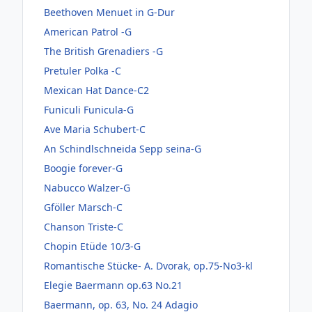
Beethoven Menuet in G-Dur
American Patrol -G
The British Grenadiers -G
Pretuler Polka -C
Mexican Hat Dance-C2
Funiculi Funicula-G
Ave Maria Schubert-C
An Schindlschneida Sepp seina-G
Boogie forever-G
Nabucco Walzer-G
Gföller Marsch-C
Chanson Triste-C
Chopin Etüde 10/3-G
Romantische Stücke- A. Dvorak, op.75-No3-kl
Elegie Baermann op.63 No.21
Baermann, op. 63, No. 24 Adagio