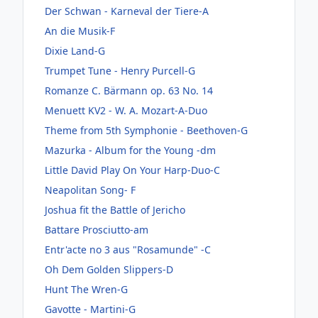
Der Schwan - Karneval der Tiere-A
An die Musik-F
Dixie Land-G
Trumpet Tune - Henry Purcell-G
Romanze C. Bärmann op. 63 No. 14
Menuett KV2 - W. A. Mozart-A-Duo
Theme from 5th Symphonie - Beethoven-G
Mazurka - Album for the Young -dm
Little David Play On Your Harp-Duo-C
Neapolitan Song- F
Joshua fit the Battle of Jericho
Battare Prosciutto-am
Entr'acte no 3 aus "Rosamunde" -C
Oh Dem Golden Slippers-D
Hunt The Wren-G
Gavotte - Martini-G