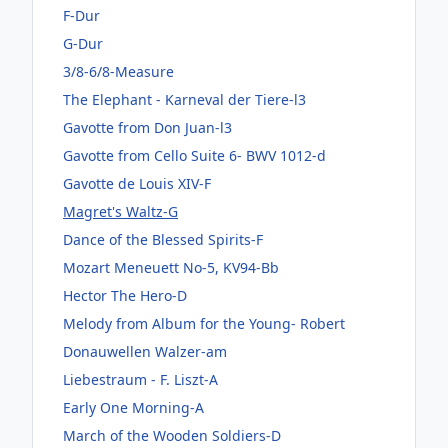
F-Dur
G-Dur
3/8-6/8-Measure
The Elephant - Karneval der Tiere-l3
Gavotte from Don Juan-l3
Gavotte from Cello Suite 6- BWV 1012-d
Gavotte de Louis XIV-F
Magret's Waltz-G
Dance of the Blessed Spirits-F
Mozart Meneuett No-5, KV94-Bb
Hector The Hero-D
Melody from Album for the Young- Robert
Donauwellen Walzer-am
Liebestraum - F. Liszt-A
Early One Morning-A
March of the Wooden Soldiers-D