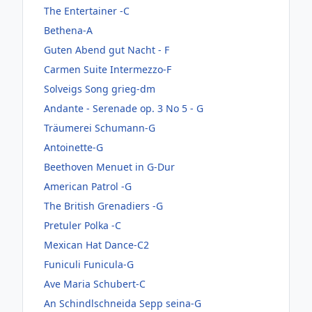
The Entertainer -C
Bethena-A
Guten Abend gut Nacht - F
Carmen Suite Intermezzo-F
Solveigs Song grieg-dm
Andante - Serenade op. 3 No 5 - G
Träumerei Schumann-G
Antoinette-G
Beethoven Menuet in G-Dur
American Patrol -G
The British Grenadiers -G
Pretuler Polka -C
Mexican Hat Dance-C2
Funiculi Funicula-G
Ave Maria Schubert-C
An Schindlschneida Sepp seina-G