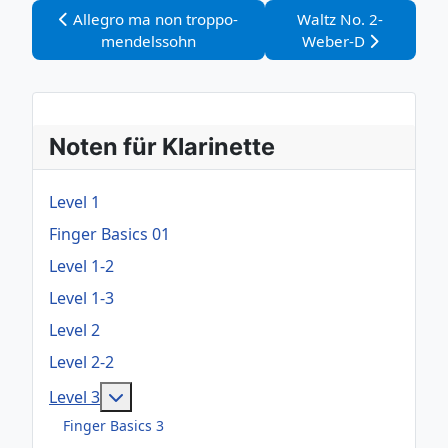
Vorheriger Beitrag: Allegro ma non troppo-mendelsso
Nächster Beitrag: Wa
Allegro ma non troppo-
Waltz No. 2-
mendelssohn
Weber-D
Noten für Klarinette
Level 1
Finger Basics 01
Level 1-2
Level 1-3
Level 2
Level 2-2
Weitere Informationen: Level 3
Level 3
Finger Basics 3