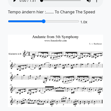
Tempo ändern hier :........ To Change The Speed
x
1.0