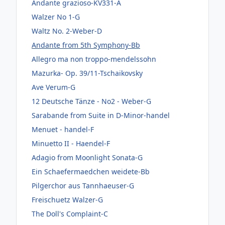
Andante grazioso-KV331-A
Walzer No 1-G
Waltz No. 2-Weber-D
Andante from 5th Symphony-Bb
Allegro ma non troppo-mendelssohn
Mazurka- Op. 39/11-Tschaikovsky
Ave Verum-G
12 Deutsche Tänze - No2 - Weber-G
Sarabande from Suite in D-Minor-handel
Menuet - handel-F
Minuetto II - Haendel-F
Adagio from Moonlight Sonata-G
Ein Schaefermaedchen weidete-Bb
Pilgerchor aus Tannhaeuser-G
Freischuetz Walzer-G
The Doll's Complaint-C