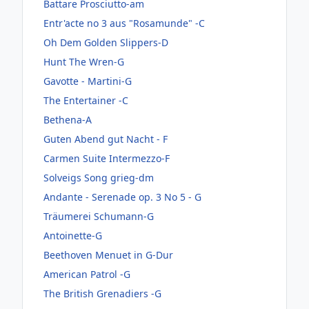
Battare Prosciutto-am
Entr'acte no 3 aus "Rosamunde" -C
Oh Dem Golden Slippers-D
Hunt The Wren-G
Gavotte - Martini-G
The Entertainer -C
Bethena-A
Guten Abend gut Nacht - F
Carmen Suite Intermezzo-F
Solveigs Song grieg-dm
Andante - Serenade op. 3 No 5 - G
Träumerei Schumann-G
Antoinette-G
Beethoven Menuet in G-Dur
American Patrol -G
The British Grenadiers -G