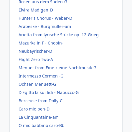
Rosen aus dem Süden-G
Elvira Madigan_D
Hunter's Chorus - Weber-D
Arabeske - Burgmüller-am
Arietta from lyrische Stücke op. 12-Grieg
Mazurka in F - Chopin-
Neubayrischer-D
Flight Zero Two-A
Menuet from Eine kleine Nachtmusik-G
Intermezzo Cormen -G
Ochsen Menuett-G
D'Egitto la sui lidi - Nabucco-G
Berceuse from Dolly-C
Caro mio ben-D
La Cinquantaine-am
O mio babbino caro-Bb