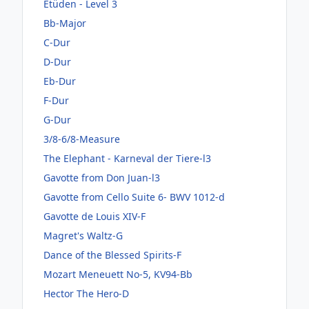
Etüden - Level 3
Bb-Major
C-Dur
D-Dur
Eb-Dur
F-Dur
G-Dur
3/8-6/8-Measure
The Elephant - Karneval der Tiere-l3
Gavotte from Don Juan-l3
Gavotte from Cello Suite 6- BWV 1012-d
Gavotte de Louis XIV-F
Magret's Waltz-G
Dance of the Blessed Spirits-F
Mozart Meneuett No-5, KV94-Bb
Hector The Hero-D