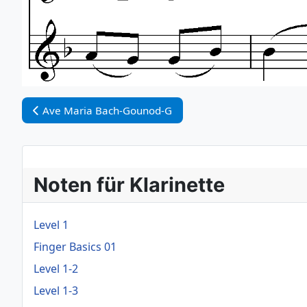
Vorheriger Beitrag: Ave Maria Bach-Gounod-G
Ave Maria Bach-Gounod-G
Noten für Klarinette
Level 1
Finger Basics 01
Level 1-2
Level 1-3