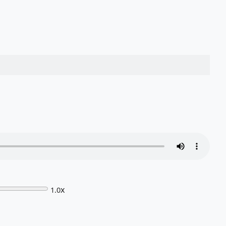
x
1.0