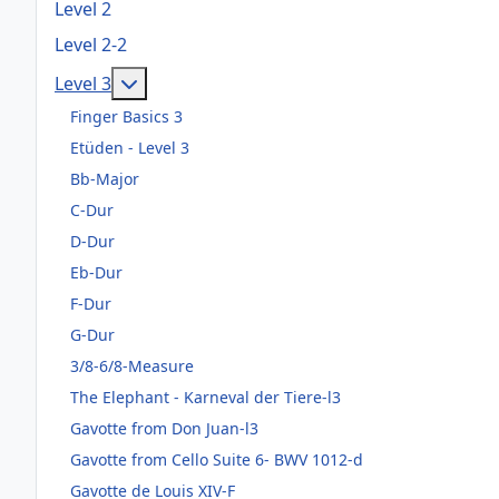
Level 2
Level 2-2
Weitere Informationen: Level 3
Level 3
Finger Basics 3
Etüden - Level 3
Bb-Major
C-Dur
D-Dur
Eb-Dur
F-Dur
G-Dur
3/8-6/8-Measure
The Elephant - Karneval der Tiere-l3
Gavotte from Don Juan-l3
Gavotte from Cello Suite 6- BWV 1012-d
Gavotte de Louis XIV-F